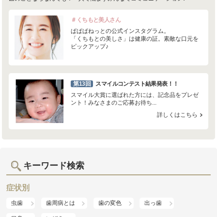
＃くちもと美人さん
ぱぱぱねっとの公式インスタグラム。
「くちもとの美しさ」は健康の証。素敵な口元を
ピックアップ♪
第13回
スマイルコンテスト結果発表！！
スマイル大賞に選ばれた方には、記念品をプレゼ
ント！みなさまのご応募お待ち...
詳しくはこちら
キーワード検索
症状別
虫歯
歯周病とは
歯の変色
出っ歯