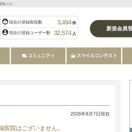
ぱねっと」
3,494
現在の登録医院数
件
新規会員
32,574
現在の登録ユーザー数
人
コミュニティ
スマイルコンテスト
2026年8月7日現在
録医院はございません。