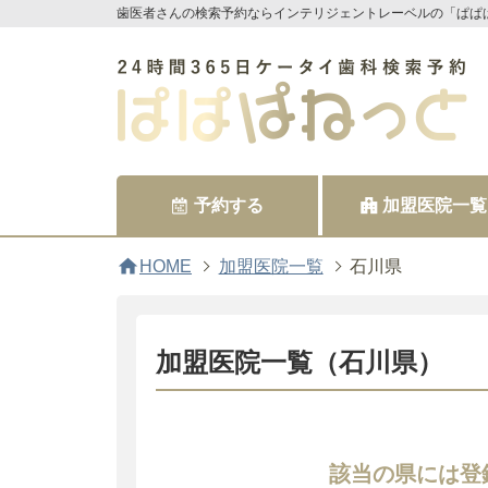
歯医者さんの検索予約ならインテリジェントレーベルの「ぱぱ
予約する
加盟医院一覧
home
HOME
加盟医院一覧
石川県
加盟医院一覧（石川県）
該当の県には登