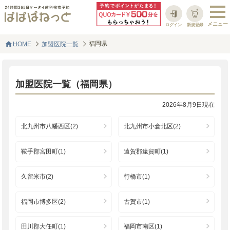
ログイン
新規登録
home
福岡県
HOME
加盟医院一覧
加盟医院一覧（福岡県）
2026年8月9日現在
北九州市八幡西区(2)
北九州市小倉北区(2)
鞍手郡宮田町(1)
遠賀郡遠賀町(1)
久留米市(2)
行橋市(1)
福岡市博多区(2)
古賀市(1)
田川郡大任町(1)
福岡市南区(1)