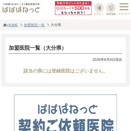
ログイン
新規登録
home
大分県
HOME
加盟医院一覧
加盟医院一覧（大分県）
2026年8月9日現在
該当の県には登録医院はございません。