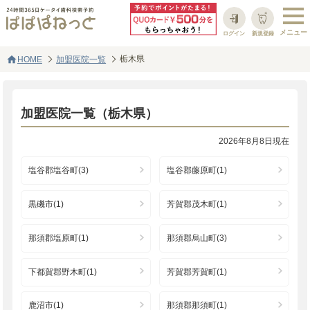
ログイン
新規登録
home
栃木県
HOME
加盟医院一覧
加盟医院一覧（栃木県）
2026年8月8日現在
塩谷郡塩谷町(3)
塩谷郡藤原町(1)
黒磯市(1)
芳賀郡茂木町(1)
那須郡塩原町(1)
那須郡烏山町(3)
下都賀郡野木町(1)
芳賀郡芳賀町(1)
鹿沼市(1)
那須郡那須町(1)