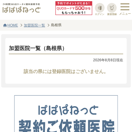
ログイン
新規登録
home
島根県
HOME
加盟医院一覧
加盟医院一覧（島根県）
2026年8月8日現在
該当の県には登録医院はございません。