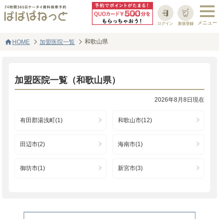
ログイン
新規登録
home
和歌山県
HOME
加盟医院一覧
加盟医院一覧（和歌山県）
2026年8月8日現在
有田郡湯浅町(1)
和歌山市(12)
田辺市(2)
海南市(1)
御坊市(1)
新宮市(3)