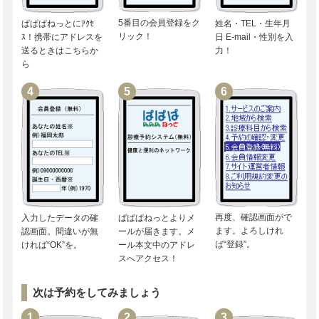
5番目の会員登録をク
ぱぱぱねっとにｱｸｾ
姓名・TEL・生年月
リック！
ｽ！携帯にアドレスを
日 E-mail・性別を入
送るときはこちらか
力！
ら
再度、確認画面がで
入力したデータの確
ぱぱぱねっとよりメ
ます。よろしけれ
認画面。間違いが無
ールが届きます。メ
ば“登録”。
ければ“OK”を。
ール本文中のアドレ
スへアクセス！
次は予約をしてみましょう