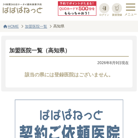
ログイン
新規登録
home
高知県
HOME
加盟医院一覧
加盟医院一覧（高知県）
2026年8月9日現在
該当の県には登録医院はございません。