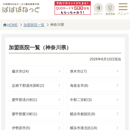
ログイン
新規登録
home
神奈川県
HOME
加盟医院一覧
加盟医院一覧（神奈川県）
2026年8月10日現在
藤沢市(24)
厚木市(17)
足柄下郡湯河原町(2)
海老名市(8)
愛甲郡清川村(1)
中郡二宮町(3)
愛甲郡愛川町(1)
横浜市都筑区(9)
伊勢原市(5)
横浜市港北区(18)