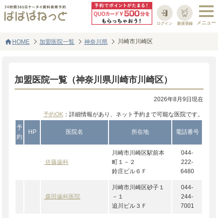
ログイン
新規登録
home
川崎市川崎区
HOME
加盟医院一覧
神奈川県
加盟医院一覧（神奈川県川崎市川崎区）
2026年8月9日現在
予約OK
：詳細情報があり、ネット予約まで可能な医院です。
予
HP
医院名
所在地
電話番号
約
川崎市川崎区駅前本
044-
佐藤歯科
町１－２
222-
鈴庄ビル６Ｆ
6480
川崎市川崎区砂子１
044-
森田歯科医院
－１
244-
追川ビル３Ｆ
7001