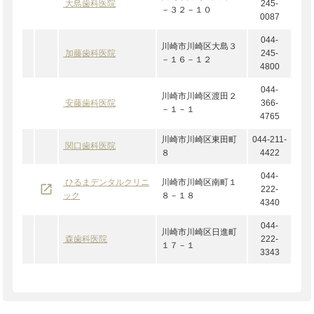
大島歯科医院
245-
－３２－１０
0087
044-
川崎市川崎区大島３
加藤歯科医院
245-
－１６－１２
4800
044-
川崎市川崎区渡田２
安藤歯科医院
366-
－１－１
4765
川崎市川崎区東田町
044-211-
関口歯科医院
８
4422
044-
ひるまデンタルクリニ
川崎市川崎区南町１
launch
222-
ック
８－１８
4340
044-
川崎市川崎区日進町
森歯科医院
222-
１７－１
3343