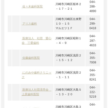
044-
川崎市川崎区桜本２
佐々木歯科医院
288-
－１７－２１
4890
川崎市川崎区出来野
044-
アリス歯科
１０－１５
299-
マルエツ１Ｆ
0418
044-
医療法人 社団 愛心
川崎市川崎区昭和１
287-
会 三愛歯科
－４－９
4633
044-
川崎市川崎区浅田２
佐藤歯科医院
355-
－１５－１２
7008
044-
にのみや歯科クリニッ
川崎市川崎区浅田２
355-
ク
－１－１１
8241
044-
医療法人社団清亮会
川崎市川崎区大島５
222-
上原歯科医院
－１３－２０
5219
044-
川崎市川崎区大島３