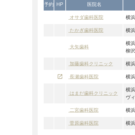
予約
HP
医院名
オサダ歯科医院
横
たかぎ歯科医院
横
横
大矢歯科
柳
加藤歯科クリニック
横
launch
長瀬歯科医院
横
横
はまだ歯科クリニック
ヴ
二宮歯科医院
横
菅原歯科医院
横