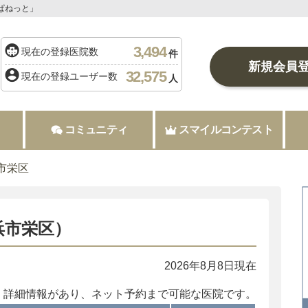
ぱねっと」
3,494
現在の登録医院数
件
新規会員
32,575
現在の登録ユーザー数
人
コミュニティ
スマイルコンテスト
市栄区
浜市栄区）
2026年8月8日現在
：詳細情報があり、ネット予約まで可能な医院です。