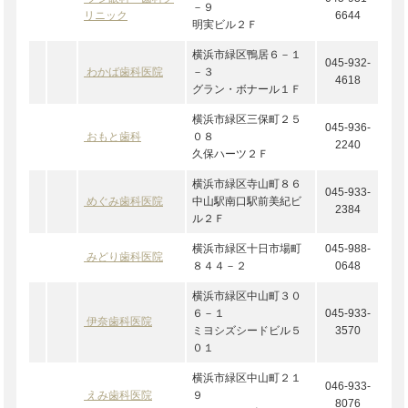
－９
リニック
6644
明実ビル２Ｆ
横浜市緑区鴨居６－１
045-932-
わかば歯科医院
－３
4618
グラン・ボナール１Ｆ
横浜市緑区三保町２５
045-936-
おもと歯科
０８
2240
久保ハーツ２Ｆ
横浜市緑区寺山町８６
045-933-
めぐみ歯科医院
中山駅南口駅前美紀ビ
2384
ル２Ｆ
横浜市緑区十日市場町
045-988-
みどり歯科医院
８４４－２
0648
横浜市緑区中山町３０
６－１
045-933-
伊奈歯科医院
ミヨシズシードビル５
3570
０１
横浜市緑区中山町２１
046-933-
えみ歯科医院
９
8076