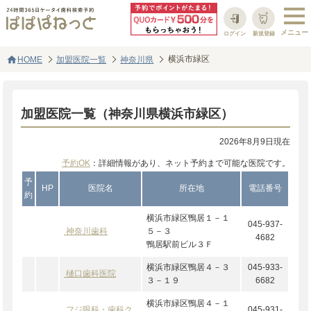
ログイン
新規登録
home
横浜市緑区
HOME
加盟医院一覧
神奈川県
加盟医院一覧（神奈川県横浜市緑区）
2026年8月9日現在
予約OK
：詳細情報があり、ネット予約まで可能な医院です。
予
HP
医院名
所在地
電話番号
約
横浜市緑区鴨居１－１
045-937-
神奈川歯科
５－３
4682
鴨居駅前ビル３Ｆ
横浜市緑区鴨居４－３
045-933-
樋口歯科医院
３－１９
6682
横浜市緑区鴨居４－１
フジ眼科・歯科ク
045-931-