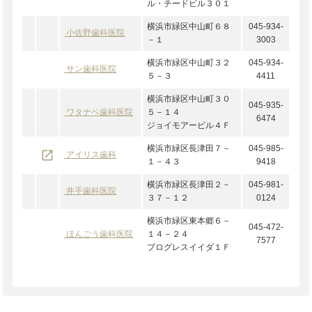
ル・チードビル３０１
横浜市緑区中山町６８
045-934-
小佐野歯科医院
－１
3003
横浜市緑区中山町３２
045-934-
サン歯科医院
５－３
4411
横浜市緑区中山町３０
045-935-
ワタナベ歯科医院
５－１４
6474
ジョイモアービル４Ｆ
横浜市緑区長津田７－
045-985-
launch
アイリス歯科
１－４３
9418
横浜市緑区長津田２－
045-981-
井手歯科医院
３７－１２
0124
横浜市緑区東本郷６－
045-472-
ほんごう歯科医院
１４－２４
7577
プログレスイイダ１Ｆ