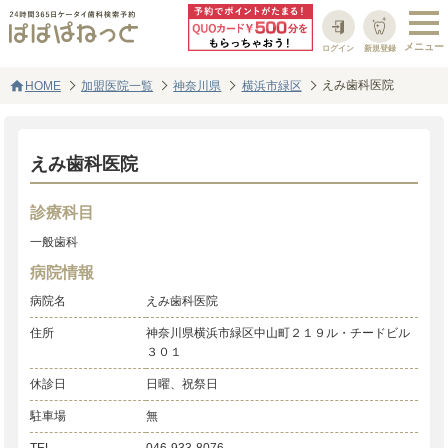
ログイン
新規登録
home
えみ歯科医院
HOME
加盟医院一覧
神奈川県
横浜市緑区
えみ歯科医院
診療科目
一般歯科
病院情報
病院名
えみ歯科医院
住所
神奈川県横浜市緑区中山町２１９ル・チードビル
３０１
休診日
日曜、祝祭日
駐車場
無