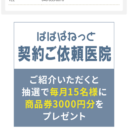
TEL
046-933-8076