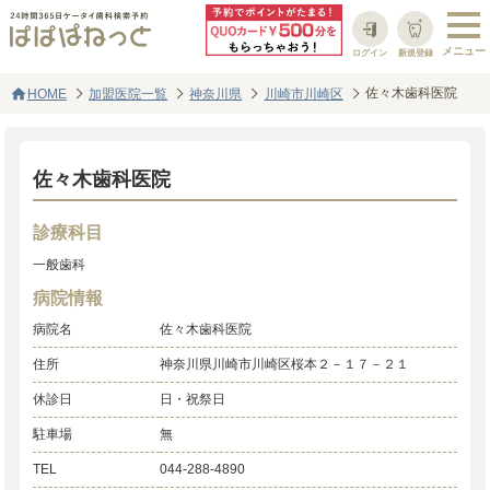
ログイン
新規登録
home
佐々木歯科医院
HOME
加盟医院一覧
神奈川県
川崎市川崎区
佐々木歯科医院
診療科目
一般歯科
病院情報
病院名
佐々木歯科医院
住所
神奈川県川崎市川崎区桜本２－１７－２１
休診日
日・祝祭日
駐車場
無
TEL
044-288-4890