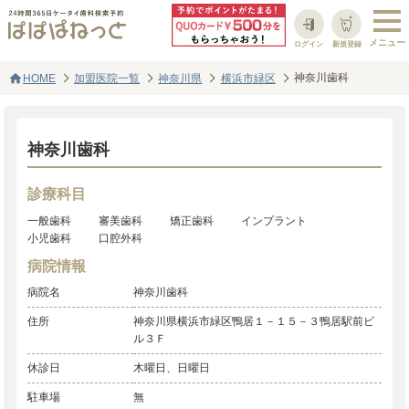
ログイン
新規登録
home
神奈川歯科
HOME
加盟医院一覧
神奈川県
横浜市緑区
神奈川歯科
診療科目
一般歯科
審美歯科
矯正歯科
インプラント
小児歯科
口腔外科
病院情報
病院名
神奈川歯科
住所
神奈川県横浜市緑区鴨居１－１５－３鴨居駅前ビ
ル３Ｆ
休診日
木曜日、日曜日
駐車場
無