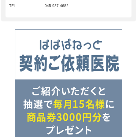
TEL
045-937-4682