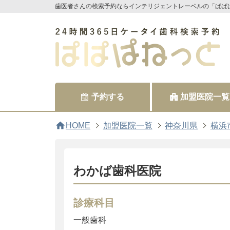
歯医者さんの検索予約ならインテリジェントレーベルの「ぱぱ
予約する
加盟医院一覧
home
HOME
加盟医院一覧
神奈川県
横浜
わかば歯科医院
診療科目
一般歯科