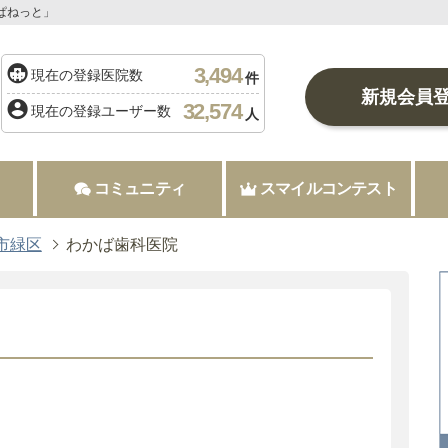
ぱねっと」
3,494
現在の登録医院数
件
新規会員
32,574
現在の登録ユーザー数
人
コミュニティ
スマイルコンテスト
市緑区
わかば歯科医院