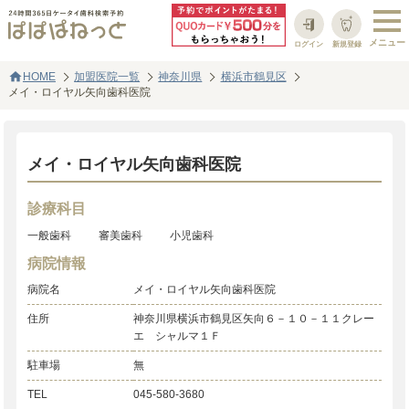
ログイン
新規登録
home
HOME
加盟医院一覧
神奈川県
横浜市鶴見区
メイ・ロイヤル矢向歯科医院
メイ・ロイヤル矢向歯科医院
診療科目
一般歯科
審美歯科
小児歯科
病院情報
病院名
メイ・ロイヤル矢向歯科医院
住所
神奈川県横浜市鶴見区矢向６－１０－１１クレー
エ シャルマ１Ｆ
駐車場
無
TEL
045-580-3680