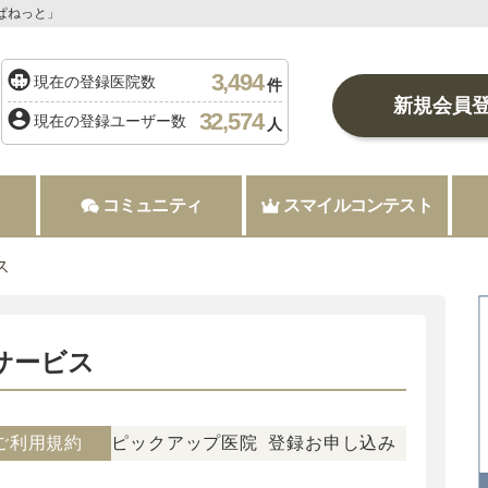
ぱねっと」
3,494
現在の登録医院数
件
新規会員
32,574
現在の登録ユーザー数
人
コミュニティ
スマイルコンテスト
ス
サービス
ご利用規約
ピックアップ医院
登録お申し込み