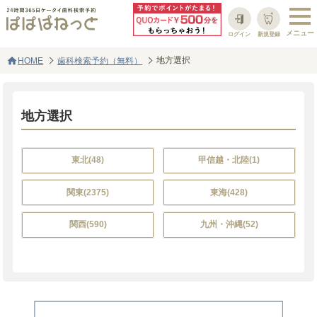
ログイン
新規登録
home
地方選択
HOME
歯科検索予約（無料）
地方選択
東北(48)
甲信越・北陸(1)
関東(2375)
東海(428)
関西(590)
九州・沖縄(52)