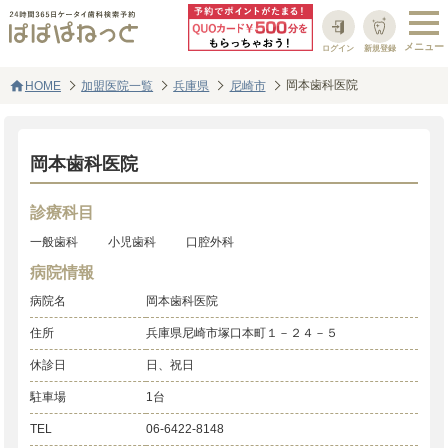
ログイン
新規登録
home
岡本歯科医院
HOME
加盟医院一覧
兵庫県
尼崎市
岡本歯科医院
診療科目
一般歯科
小児歯科
口腔外科
病院情報
病院名
岡本歯科医院
住所
兵庫県尼崎市塚口本町１－２４－５
休診日
日、祝日
駐車場
1台
TEL
06-6422-8148