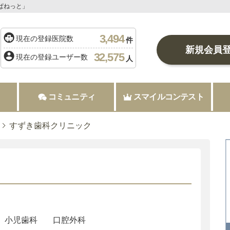
ぱねっと」
3,494
現在の登録医院数
件
新規会員
32,575
現在の登録ユーザー数
人
コミュニティ
スマイルコンテスト
すずき歯科クリニック
小児歯科
口腔外科