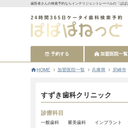
歯医者さんの検索予約ならインテリジェントレーベルの「ぱぱ
予約する
加盟医院一覧
home
HOME
加盟医院一覧
兵庫県
尼崎市
すずき歯科クリニック
診療科目
一般歯科
審美歯科
インプラント