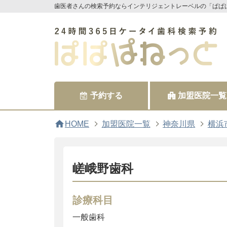
歯医者さんの検索予約ならインテリジェントレーベルの「ぱぱ
予約する
加盟医院一覧
home
HOME
加盟医院一覧
神奈川県
横浜
嵯峨野歯科
診療科目
一般歯科