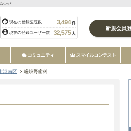
ぱねっと」
3,494
現在の登録医院数
件
新規会員
32,575
現在の登録ユーザー数
人
コミュニティ
スマイルコンテスト
市港南区
嵯峨野歯科