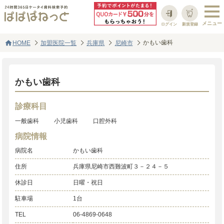
ログイン
新規登録
home
かもい歯科
HOME
加盟医院一覧
兵庫県
尼崎市
かもい歯科
診療科目
一般歯科
小児歯科
口腔外科
病院情報
病院名
かもい歯科
住所
兵庫県尼崎市西難波町３－２４－５
休診日
日曜・祝日
駐車場
1台
TEL
06-4869-0648