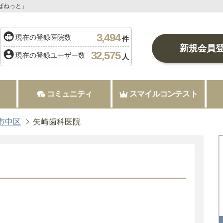
ぱねっと」
3,494
現在の登録医院数
件
新規会員
32,575
現在の登録ユーザー数
人
コミュニティ
スマイルコンテスト
市中区
矢崎歯科医院