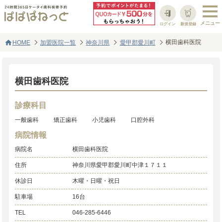
ログイン
新規登録
home
横田歯科医院
HOME
加盟医院一覧
神奈川県
愛甲郡愛川町
横田歯科医院
診療科目
一般歯科
矯正歯科
小児歯科
口腔外科
病院情報
病院名
横田歯科医院
住所
神奈川県愛甲郡愛川町中津１７１１
休診日
木曜・日曜・祝日
駐車場
16台
TEL
046-285-6446