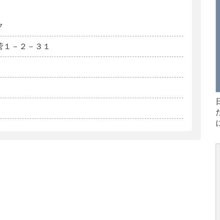
ク
菅１－２－３１