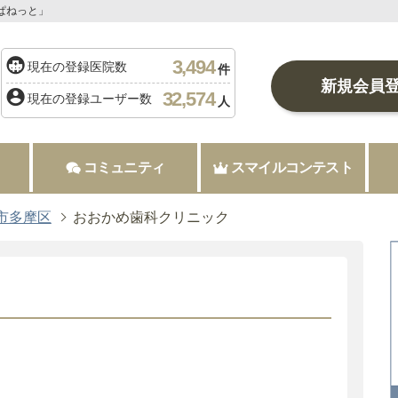
ぱねっと」
3,494
現在の登録医院数
件
新規会員
32,574
現在の登録ユーザー数
人
コミュニティ
スマイルコンテスト
市多摩区
おおかめ歯科クリニック