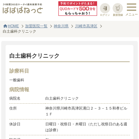
ログイン
新規登録
home
HOME
加盟医院一覧
神奈川県
川崎市高津区
白土歯科クリニック
白土歯科クリニック
診療科目
一般歯科
病院情報
病院名
白土歯科クリニック
住所
神奈川県川崎市高津区溝口２－３－１５和孝ビル
１Ｆ
休診日
日曜日・祝祭日・木曜日（ただし祝祭日のある週
は診療）