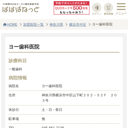
ログイン
新規登録
home
ヨー歯科医院
HOME
加盟医院一覧
神奈川県
横浜市中区
ヨー歯科医院
診療科目
一般歯科
病院情報
病院名
ヨー歯科医院
住所
神奈川県横浜市中区山下町２０２－５２Ｆ ２０
３号
休診日
土・日・祭日
駐車場
無