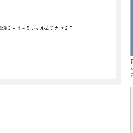
加瀬３－４－５シャルムフカセ２Ｆ