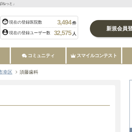
ぱねっと」
3,494
現在の登録医院数
件
新規会員
32,575
現在の登録ユーザー数
人
コミュニティ
スマイルコンテスト
市幸区
須藤歯科