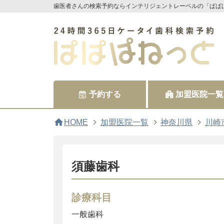
歯医者さんの検索予約ならインテリジェントレーベルの「ぱぱ
予約する
加盟医院一覧
home
HOME
加盟医院一覧
神奈川県
川崎
須藤歯科
診療科目
一般歯科