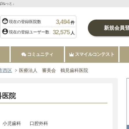
ぱねっと」
3,494
現在の登録医院数
件
新規会員
32,575
現在の登録ユーザー数
人
コミュニティ
スマイルコンテスト
市西区
医療法人 審美会 鶴見歯科医院
科医院
小児歯科
口腔外科