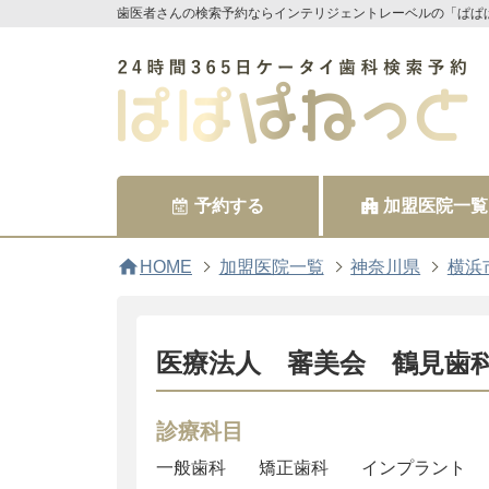
歯医者さんの検索予約ならインテリジェントレーベルの「ぱぱ
予約する
加盟医院一覧
home
HOME
加盟医院一覧
神奈川県
横浜
医療法人 審美会 鶴見歯
診療科目
一般歯科
矯正歯科
インプラント