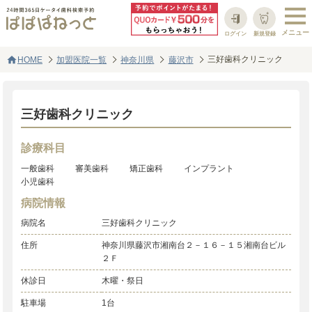
ログイン
新規登録
home
三好歯科クリニック
HOME
加盟医院一覧
神奈川県
藤沢市
三好歯科クリニック
診療科目
一般歯科
審美歯科
矯正歯科
インプラント
小児歯科
病院情報
病院名
三好歯科クリニック
住所
神奈川県藤沢市湘南台２－１６－１５湘南台ビル
２Ｆ
休診日
木曜・祭日
駐車場
1台