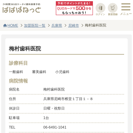
ログイン
新規登録
home
梅村歯科医院
HOME
加盟医院一覧
兵庫県
尼崎市
梅村歯科医院
診療科目
一般歯科
審美歯科
小児歯科
病院情報
病院名
梅村歯科医院
住所
兵庫県尼崎市椎堂１丁目１－８
休診日
日曜・祝祭日
駐車場
1台
TEL
06-6491-1041