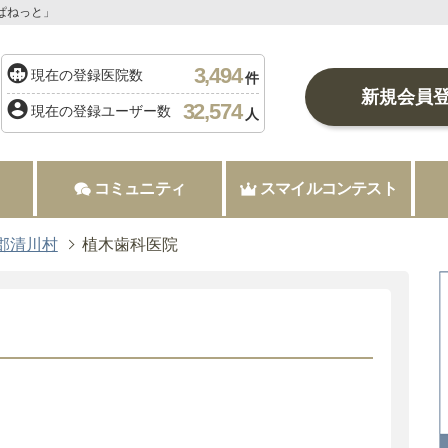
ぱねっと」
3,494
現在の登録医院数
件
新規会員
32,574
現在の登録ユーザー数
人
コミュニティ
スマイルコンテスト
郡清川村
植木歯科医院