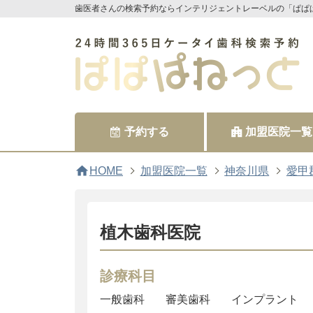
歯医者さんの検索予約ならインテリジェントレーベルの「ぱぱ
予約する
加盟医院一覧
home
HOME
加盟医院一覧
神奈川県
愛甲
植木歯科医院
診療科目
一般歯科
審美歯科
インプラント