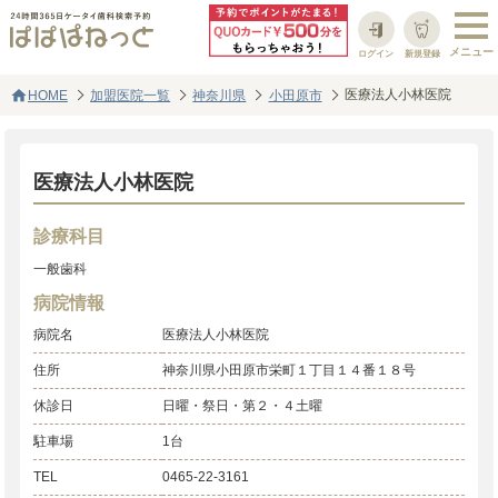
ログイン
新規登録
home
医療法人小林医院
HOME
加盟医院一覧
神奈川県
小田原市
医療法人小林医院
診療科目
一般歯科
病院情報
病院名
医療法人小林医院
住所
神奈川県小田原市栄町１丁目１４番１８号
休診日
日曜・祭日・第２・４土曜
駐車場
1台
TEL
0465-22-3161