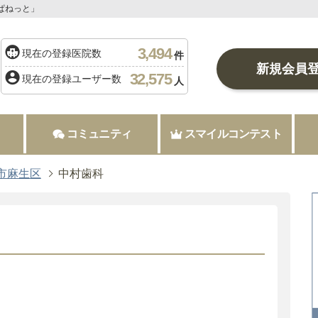
ぱねっと」
3,494
現在の登録医院数
件
新規会員
32,575
現在の登録ユーザー数
人
コミュニティ
スマイルコンテスト
市麻生区
中村歯科