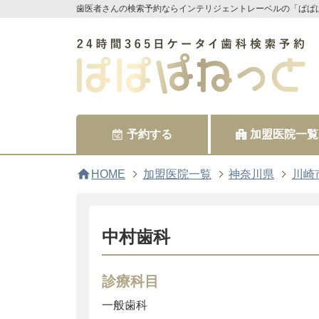
歯医者さんの検索予約ならインテリジェントレーベルの「ぱぱ
予約する
加盟医院一覧
home
HOME
加盟医院一覧
神奈川県
川崎
中村歯科
診療科目
一般歯科