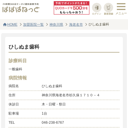
ログイン
新規登録
home
ひしぬま歯科
HOME
加盟医院一覧
神奈川県
海老名市
ひしぬま歯科
診療科目
一般歯科
病院情報
病院名
ひしぬま歯科
住所
神奈川県海老名市杉久保１７１０－４
休診日
木・日曜・祭日
駐車場
1台
TEL
046-238-6767