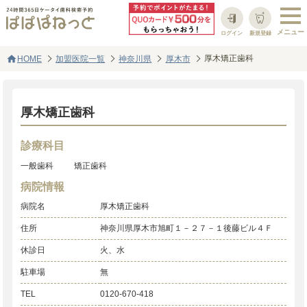
ログイン
新規登録
home
厚木矯正歯科
HOME
加盟医院一覧
神奈川県
厚木市
厚木矯正歯科
診療科目
一般歯科
矯正歯科
病院情報
病院名
厚木矯正歯科
住所
神奈川県厚木市旭町１－２７－１後藤ビル４Ｆ
休診日
火、水
駐車場
無
TEL
0120-670-418