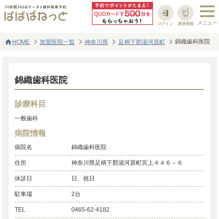
ログイン
新規登録
home
錦織歯科医院
HOME
加盟医院一覧
神奈川県
足柄下郡湯河原町
錦織歯科医院
診療科目
一般歯科
病院情報
病院名
錦織歯科医院
住所
神奈川県足柄下郡湯河原町宮上４４６－６
休診日
日、祝日
駐車場
2台
TEL
0465-62-4182