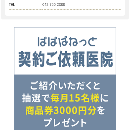
TEL
042-750-2388