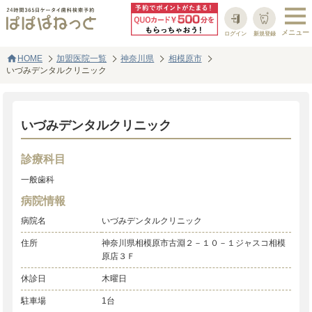
ログイン
新規登録
home
HOME
加盟医院一覧
神奈川県
相模原市
いづみデンタルクリニック
いづみデンタルクリニック
診療科目
一般歯科
病院情報
病院名
いづみデンタルクリニック
住所
神奈川県相模原市古淵２－１０－１ジャスコ相模
原店３Ｆ
休診日
木曜日
駐車場
1台