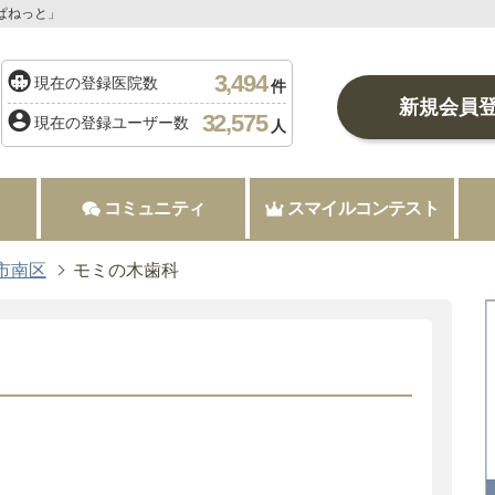
ぱねっと」
3,494
現在の登録医院数
件
新規会員
32,575
現在の登録ユーザー数
人
コミュニティ
スマイルコンテスト
市南区
モミの木歯科