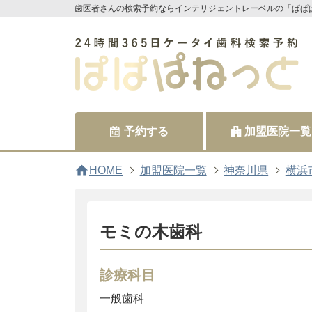
歯医者さんの検索予約ならインテリジェントレーベルの「ぱぱ
予約する
加盟医院一覧
home
HOME
加盟医院一覧
神奈川県
横浜
モミの木歯科
診療科目
一般歯科