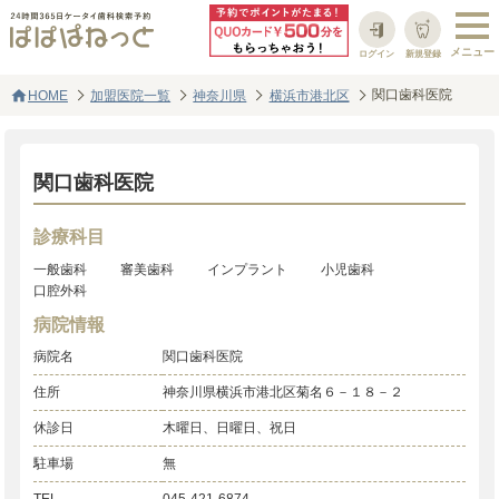
ログイン
新規登録
home
関口歯科医院
HOME
加盟医院一覧
神奈川県
横浜市港北区
関口歯科医院
診療科目
一般歯科
審美歯科
インプラント
小児歯科
口腔外科
病院情報
病院名
関口歯科医院
住所
神奈川県横浜市港北区菊名６－１８－２
休診日
木曜日、日曜日、祝日
駐車場
無