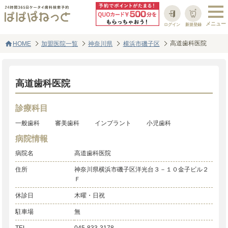
ログイン
新規登録
home
高道歯科医院
HOME
加盟医院一覧
神奈川県
横浜市磯子区
高道歯科医院
診療科目
一般歯科
審美歯科
インプラント
小児歯科
病院情報
病院名
高道歯科医院
住所
神奈川県横浜市磯子区洋光台３－１０金子ビル２
Ｆ
休診日
木曜・日祝
駐車場
無