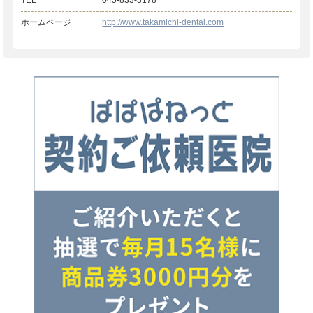
TEL
045-833-3178
ホームページ
http://www.takamichi-dental.com