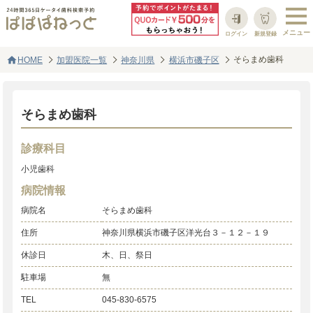
ログイン
新規登録
home
そらまめ歯科
HOME
加盟医院一覧
神奈川県
横浜市磯子区
そらまめ歯科
診療科目
小児歯科
病院情報
病院名
そらまめ歯科
住所
神奈川県横浜市磯子区洋光台３－１２－１９
休診日
木、日、祭日
駐車場
無
TEL
045-830-6575