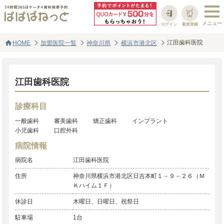
ログイン
新規登録
home
江田歯科医院
HOME
加盟医院一覧
神奈川県
横浜市港北区
江田歯科医院
診療科目
一般歯科
審美歯科
矯正歯科
インプラント
小児歯科
口腔外科
病院情報
病院名
江田歯科医院
住所
神奈川県横浜市港北区日吉本町１－９－２６（Ｍ
Ｋハイム１Ｆ）
休診日
木曜日、日曜日、祝祭日
駐車場
1台