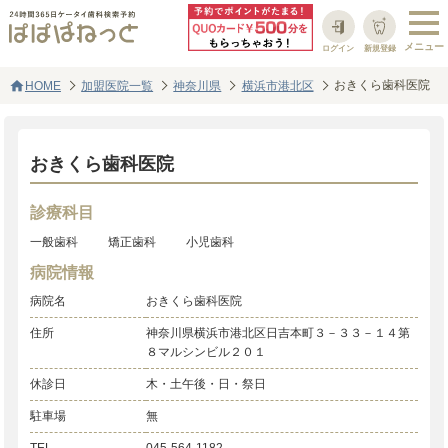
ログイン
新規登録
home
おきくら歯科医院
HOME
加盟医院一覧
神奈川県
横浜市港北区
おきくら歯科医院
診療科目
一般歯科
矯正歯科
小児歯科
病院情報
病院名
おきくら歯科医院
住所
神奈川県横浜市港北区日吉本町３－３３－１４第
８マルシンビル２０１
休診日
木・土午後・日・祭日
駐車場
無