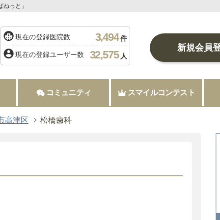
ぱねっと」
3,494
現在の登録医院数
件
新規会員
32,575
現在の登録ユーザー数
人
コミュニティ
スマイルコンテスト
市高津区
松橋歯科