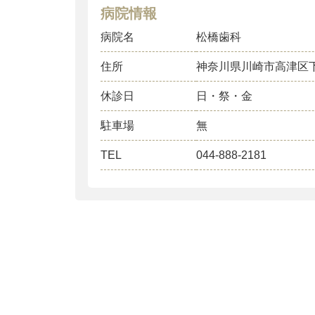
病院情報
病院名
松橋歯科
住所
神奈川県川崎市高津区
休診日
日・祭・金
駐車場
無
TEL
044-888-2181