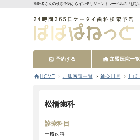
歯医者さんの検索予約ならインテリジェントレーベルの「ぱぱ
予約する
加盟医院一覧
home
HOME
加盟医院一覧
神奈川県
川崎
松橋歯科
診療科目
一般歯科