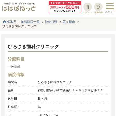
ログイン
新規登録
home
HOME
加盟医院一覧
神奈川県
茅ヶ崎市
ひろさき歯科クリニック
ひろさき歯科クリニック
診療科目
一般歯科
病院情報
病院名
ひろさき歯科クリニック
住所
神奈川県茅ヶ崎市新栄町８－８コジマビル２Ｆ
休診日
日・祭
駐車場
無
TEL
0467-58-9924