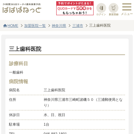
ログイン
新規登録
home
三上歯科医院
HOME
加盟医院一覧
神奈川県
三浦市
三上歯科医院
診療科目
一般歯科
病院情報
病院名
三上歯科医院
住所
神奈川県三浦市三崎町諸磯５０（三浦郵便局とな
り）
休診日
水、日、祝日
駐車場
1台