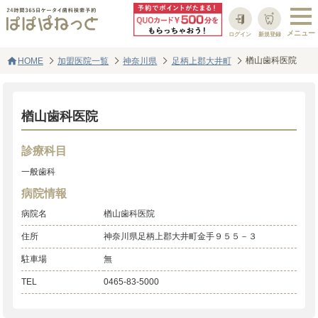
ログイン
新規登録
home
楢山歯科医院
HOME
加盟医院一覧
神奈川県
足柄上郡大井町
楢山歯科医院
診療科目
一般歯科
病院情報
病院名
楢山歯科医院
住所
神奈川県足柄上郡大井町金手９５５－３
駐車場
無
TEL
0465-83-5000